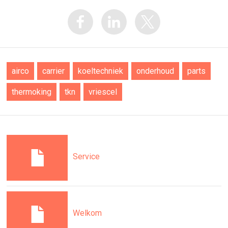
airco
carrier
koeltechniek
onderhoud
parts
thermoking
tkn
vriescel
Service
Welkom