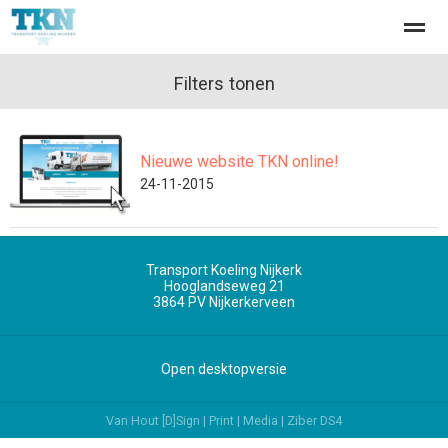
Welkom
Service
Parts
Filters tonen
Nieuwe website TKN online!
Home
Zoeken
Nieuws
Pagina's
Be
24-11-2015
Transport Koeling Nijkerk
Hooglandseweg 21
3864 PV
Nijkerkerveen
Open desktopversie
Van Hout [D]Sign | Print | Media |
Ziber DS4